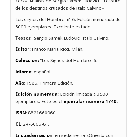
York
«. Análisis de Sergio Samek Ludovici. El castillo
de los destinos cruzados de Italo Calvino»
Los signos del Hombre, nº 6. Edición numerada de
5000 ejemplares. Excelente estado
Textos
: Sergio Samek Ludovici, Italo Calvino.
Editor:
Franco Maria Ricci, Milán.
Colección:
“Los Signos del Hombre” 6.
Idioma
: español.
Año
: 1986. Primera Edición.
Edición numerada:
Edición limitada a 3500
ejemplares. Este es el
ejemplar número 1740.
ISBN
: 8821660060.
CL
: 24-6006-8. .
Encuadernación
: en seda negra «Orient» con