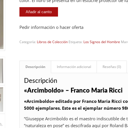
color. El libro se presenta en un estuche protector de l
Añadir al carrito
Pedir información o hacer oferta
Categoría:
Libros de Colección
Etiqueta:
Los Signos del Hombre
Mar
Descripción
Información adicional
Reseñas (0)
Descripción
«Arcimboldo» –
Franco Maria Ricci
«Arcimboldo» editado por Franco Maria Ricci co
5000 ejemplares. Este es el ejemplar número 98
“Giuseppe Arcimboldo es el maestro indiscutible de t
“naturaleza en pose” es descifrada aquí por Roland B