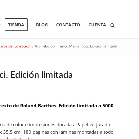
O
TIENDA
BLOG
CONTACTO
CUENTA
ibros de Colección
/
Arcimboldo, Franco Maria Ricci. Edición limitada
i. Edición limitada
texto de Roland Barthes. Edición limitada a 5000
rma de color e impresiones doradas. Papel verjurado
3 x 35,5 cm. 180 páginas con láminas montadas a todo