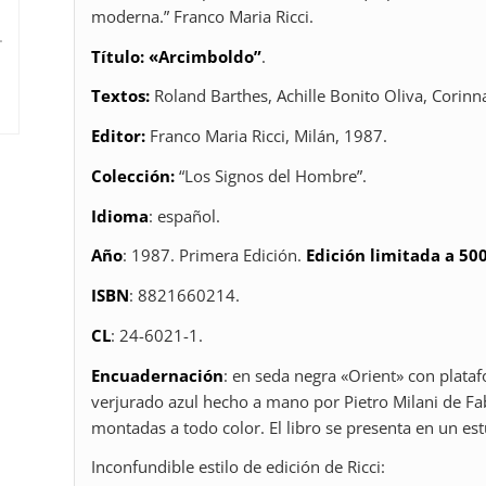
moderna.” Franco Maria Ricci.
Título: «Arcimboldo”
.
Textos:
Roland Barthes, Achille Bonito Oliva, Corinna
Editor:
Franco Maria Ricci, Milán, 1987.
Colección:
“Los Signos del Hombre”.
Idioma
: español.
Año
: 1987. Primera Edición.
Edición limitada a 50
ISBN
: 8821660214.
CL
: 24-6021-1.
Encuadernación
: en seda negra «Orient» con plata
verjurado azul hecho a mano por Pietro Milani de Fa
montadas a todo color. El libro se presenta en un es
Inconfundible estilo de edición de Ricci: