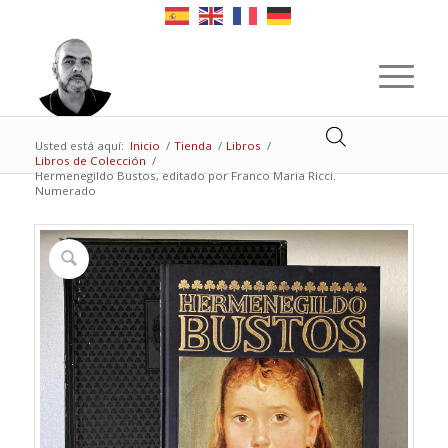
Usted está aquí:
Inicio
/
Tienda
/
Libros
/
Libros de Colección
/
Hermenegildo Bustos, editado por Franco Maria Ricci.
Numerado