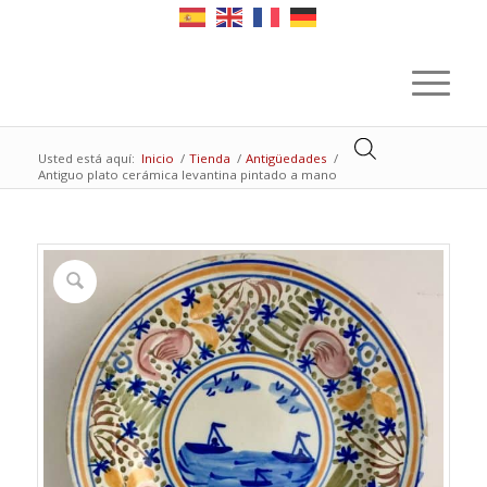
Usted está aquí:
Inicio
/
Tienda
/
Antigüedades
/
Antiguo plato cerámica levantina pintado a mano